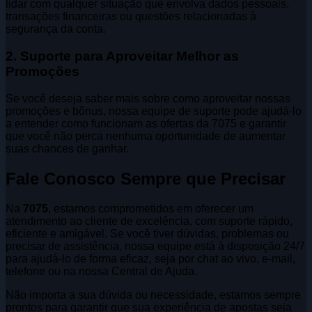
lidar com qualquer situação que envolva dados pessoais,
transações financeiras ou questões relacionadas à
segurança da conta.
2. Suporte para Aproveitar Melhor as
Promoções
Se você deseja saber mais sobre como aproveitar nossas
promoções e bônus, nossa equipe de suporte pode ajudá-lo
a entender como funcionam as ofertas da 7075 e garantir
que você não perca nenhuma oportunidade de aumentar
suas chances de ganhar.
Fale Conosco Sempre que Precisar
Na
7075
, estamos comprometidos em oferecer um
atendimento ao cliente de excelência, com suporte rápido,
eficiente e amigável. Se você tiver dúvidas, problemas ou
precisar de assistência, nossa equipe está à disposição 24/7
para ajudá-lo de forma eficaz, seja por chat ao vivo, e-mail,
telefone ou na nossa Central de Ajuda.
Não importa a sua dúvida ou necessidade, estamos sempre
prontos para garantir que sua experiência de apostas seja