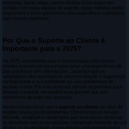
momento. Neste artigo, vamos mostrar como entrar em
contato com nossa equipe de suporte, quais métodos estão
disponíveis e como garantimos uma experiência satisfatória
para nossos jogadores.
Por Que o Suporte ao Cliente é
Importante para a 7075?
Na 7075, acreditamos que a comunicação com nossos
clientes é essencial para proporcionar uma experiência de
jogo positiva e sem interrupções. Sabemos que os
apostadores têm expectativas altas em relação à segurança,
confiabilidade e acessibilidade ao usar plataformas de
apostas online. Por isso, estamos sempre disponíveis para
fornecer o suporte necessário para garantir que sua
experiência de jogo seja tranquila.
Nosso compromisso com o
suporte ao cliente
vai além de
simples resolução de problemas. Oferecemos um serviço
eficiente, amigável e rápido para que você possa continuar
se divertindo sem preocupações. Independentemente da sua
dúvida ou necessidade, nossa equipe está sempre pronta