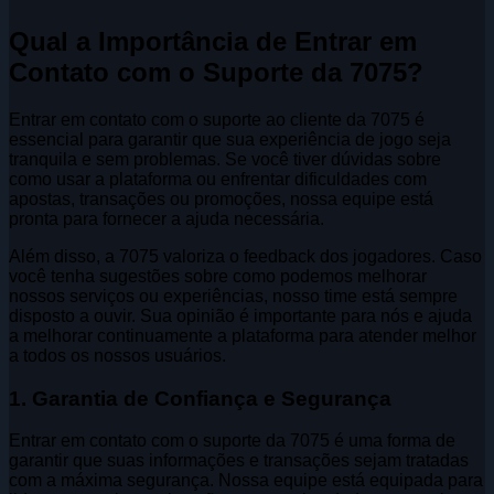
Qual a Importância de Entrar em
Contato com o Suporte da 7075?
Entrar em contato com o suporte ao cliente da 7075 é
essencial para garantir que sua experiência de jogo seja
tranquila e sem problemas. Se você tiver dúvidas sobre
como usar a plataforma ou enfrentar dificuldades com
apostas, transações ou promoções, nossa equipe está
pronta para fornecer a ajuda necessária.
Além disso, a 7075 valoriza o feedback dos jogadores. Caso
você tenha sugestões sobre como podemos melhorar
nossos serviços ou experiências, nosso time está sempre
disposto a ouvir. Sua opinião é importante para nós e ajuda
a melhorar continuamente a plataforma para atender melhor
a todos os nossos usuários.
1. Garantia de Confiança e Segurança
Entrar em contato com o suporte da 7075 é uma forma de
garantir que suas informações e transações sejam tratadas
com a máxima segurança. Nossa equipe está equipada para