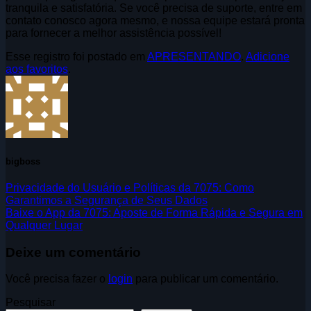
tranquila e satisfatória. Se você precisa de suporte, entre em
contato conosco agora mesmo, e nossa equipe estará pronta
para fornecer a melhor assistência possível!
Esse registro foi postado em
APRESENTANDO
.
Adicione
aos favoritos
.
bigboss
Privacidade do Usuário e Políticas da 7075: Como
Garantimos a Segurança de Seus Dados
Baixe o App da 7075: Aposte de Forma Rápida e Segura em
Qualquer Lugar
Deixe um comentário
Você precisa fazer o
login
para publicar um comentário.
Pesquisar