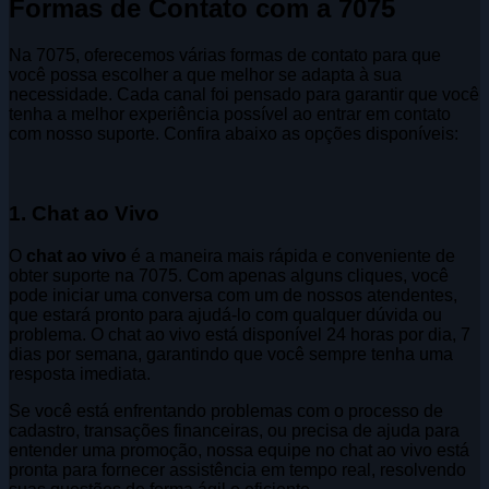
Formas de Contato com a 7075
Na 7075, oferecemos várias formas de contato para que
você possa escolher a que melhor se adapta à sua
necessidade. Cada canal foi pensado para garantir que você
tenha a melhor experiência possível ao entrar em contato
com nosso suporte. Confira abaixo as opções disponíveis:
1. Chat ao Vivo
O
chat ao vivo
é a maneira mais rápida e conveniente de
obter suporte na 7075. Com apenas alguns cliques, você
pode iniciar uma conversa com um de nossos atendentes,
que estará pronto para ajudá-lo com qualquer dúvida ou
problema. O chat ao vivo está disponível 24 horas por dia, 7
dias por semana, garantindo que você sempre tenha uma
resposta imediata.
Se você está enfrentando problemas com o processo de
cadastro, transações financeiras, ou precisa de ajuda para
entender uma promoção, nossa equipe no chat ao vivo está
pronta para fornecer assistência em tempo real, resolvendo