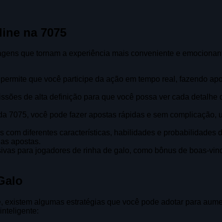
ine na 7075
tagens que tornam a experiência mais conveniente e emocionant
e permite que você participe da ação em tempo real, fazendo a
ssões de alta definição para que você possa ver cada detalhe 
a 7075, você pode fazer apostas rápidas e sem complicação, 
 com diferentes características, habilidades e probabilidades 
uas apostas.
vas para jogadores de rinha de galo, como bônus de boas-vin
Galo
e, existem algumas estratégias que você pode adotar para aum
nteligente: