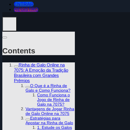
ENTRAR
REGISTRO
Contents
Rinha de Galo Online na
7075: A Emoção da Tradição
Brasileira com Grandes
Prêmios
O Que é a Rinha de
Galo e Como Funciona?
Como Funciona o
Jogo de Rinha de
Galo na 7075?
Vantagens de Jogar Rinha
de Galo Online na 7075
Estratégias para
Apostar na Rinha de Galo
1. Estude os Galos