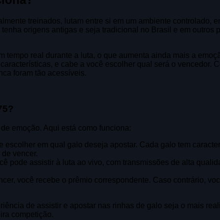
almente treinados, lutam entre si em um ambiente controlado, 
tenha origens antigas e seja tradicional no Brasil e em outros p
m tempo real durante a luta, o que aumenta ainda mais a emoção
aracterísticas, e cabe a você escolher qual será o vencedor. Co
nca foram tão acessíveis.
75?
o de emoção. Aqui está como funciona:
e escolher em qual galo deseja apostar. Cada galo tem caracterí
 de vencer.
cê pode assistir à luta ao vivo, com transmissões de alta qual
cer, você recebe o prêmio correspondente. Caso contrário, vo
ência de assistir e apostar nas rinhas de galo seja o mais real
ira competição.