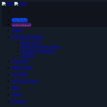
Skip
to
content
ENTRAR
REGISTRO
HOME
APRESENTANDO
Baixe 7075
Política de Privacidade
Termos e condições
Contato
CASSINO
ESPORTES
LOTERIA
LUTA DE GALO
Slots
cartas
Pescaria