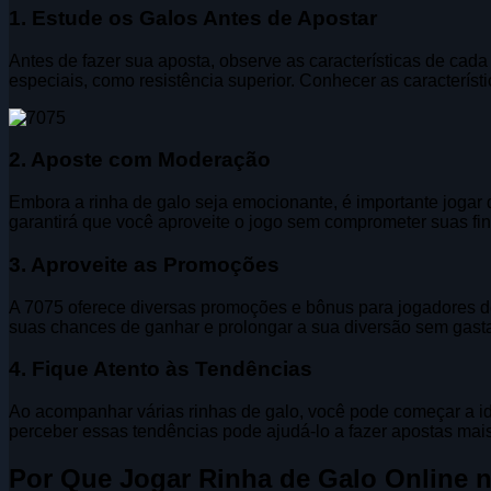
1. Estude os Galos Antes de Apostar
Antes de fazer sua aposta, observe as características de cada
especiais, como resistência superior. Conhecer as caracterís
2. Aposte com Moderação
Embora a rinha de galo seja emocionante, é importante jogar 
garantirá que você aproveite o jogo sem comprometer suas fi
3. Aproveite as Promoções
A 7075 oferece diversas promoções e bônus para jogadores d
suas chances de ganhar e prolongar a sua diversão sem gasta
4. Fique Atento às Tendências
Ao acompanhar várias rinhas de galo, você pode começar a i
perceber essas tendências pode ajudá-lo a fazer apostas mais 
Por Que Jogar Rinha de Galo Online 