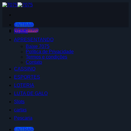
Skip
to
content
ENTRAR
REGISTRO
HOME
APRESENTANDO
Baixe 7075
Política de Privacidade
Termos e condições
Contato
CASSINO
ESPORTES
LOTERIA
LUTA DE GALO
Slots
cartas
Pescaria
ENTRAR