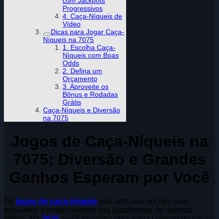
com Jackpots
Progressivos
4. Caça-Níqueis de
Vídeo
Dicas para Jogar Caça-
Níqueis na 7075
1. Escolha Caça-
Níqueis com Boas
Odds
2. Defina um
Orçamento
3. Aproveite os
Bônus e Rodadas
Grátis
Caça-Níqueis e Diversão
na 7075
Jogos de Caça-Níqueis na
7075: Diversão e Grandes
Ganhos Esperam por Você
Os
jogos de caça-níqueis
são uma das opções mais
populares e emocionantes nas plataformas de apostas
online. Na
7075
, você encontra uma vasta seleção de caça-