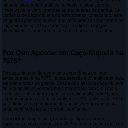
níqueis, oferecendo gráficos incríveis, efeitos sonoros
imersivos e, é claro, grandes oportunidades de ganhar. Se
você é fã de caça-níqueis ou está apenas começando, este
artigo irá apresentar tudo o que você precisa saber sobre os
caça-níqueis na 7075, como jogar, os tipos de jogos
disponíveis e como aumentar suas chances de ganhar.
Por Que Apostar em Caça-Níqueis na
7075?
Os caça-níqueis oferecem uma experiência de jogo
emocionante, e na 7075, nossa seleção é diversificada para
atender a todos os gostos. Desde os clássicos caça-níqueis
de 3 rolos até as versões mais modernas, com 5 ou mais
rolos, você encontrará jogos com gráficos 3D, animações
impressionantes e temas envolventes. Além disso, na 7075,
garantimos uma plataforma de apostas segura e intuitiva,
onde você pode jogar com total confiança.
Com
odds
competitivas, grandes jackpots e bônus
especiais, os caça-níqueis da 7075 oferecem muito mais do