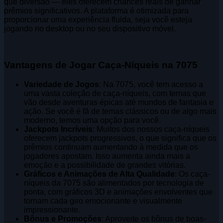
que diversão — eles oferecem chances reais de ganhar
prêmios significativos. A plataforma é otimizada para
proporcionar uma experiência fluida, seja você esteja
jogando no desktop ou no seu dispositivo móvel.
Vantagens de Jogar Caça-Níqueis na 7075
Variedade de Jogos
: Na 7075, você tem acesso a
uma vasta coleção de caça-níqueis, com temas que
vão desde aventuras épicas até mundos de fantasia e
ação. Se você é fã de temas clássicos ou de algo mais
moderno, temos uma opção para você.
Jackpots Incríveis
: Muitos dos nossos caça-níqueis
oferecem jackpots progressivos, o que significa que os
prêmios continuam aumentando à medida que os
jogadores apostam. Isso aumenta ainda mais a
emoção e a possibilidade de grandes vitórias.
Gráficos e Animações de Alta Qualidade
: Os caça-
níqueis da 7075 são alimentados por tecnologia de
ponta, com gráficos 3D e animações envolventes que
tornam cada giro emocionante e visualmente
impressionante.
Bônus e Promoções
: Aproveite os bônus de boas-